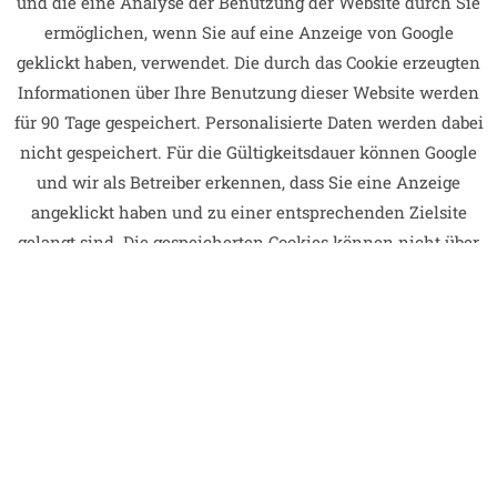
und die eine Analyse der Benutzung der Website durch Sie
ermöglichen, wenn Sie auf eine Anzeige von Google
geklickt haben, verwendet. Die durch das Cookie erzeugten
Informationen über Ihre Benutzung dieser Website werden
für 90 Tage gespeichert. Personalisierte Daten werden dabei
nicht gespeichert. Für die Gültigkeitsdauer können Google
und wir als Betreiber erkennen, dass Sie eine Anzeige
angeklickt haben und zu einer entsprechenden Zielsite
gelangt sind. Die gespeicherten Cookies können nicht über
mehrere Websites von verschiedenen AdWords-Kunden
verfolgt werden. Es werden im Google AdWords-Dienst sog.
Conversion-Statistiken erhoben, welche die Anzahl der
Nutzer, die auf eine Anzeige geklickt haben, erfasst.
Zusätzlich wird beziffert, wie viele Nutzer zu einer
„Conversion-Tag-Zielsite“ verlinkt wurden.
Sie können die Speicherung der Cookies durch eine