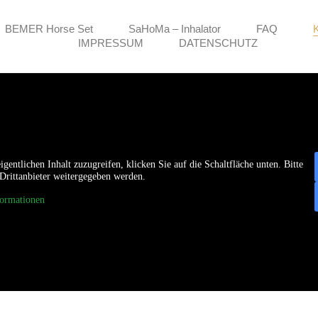
BEMER Horse Set
SaHoMa – Inhalator
FAQ
IMPRESSUM
DATENSCHUTZ
igentlichen Inhalt zuzugreifen, klicken Sie auf die Schaltfläche unten. Bitte
 Drittanbieter weitergegeben werden.
ormationen